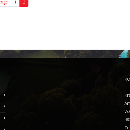
rige
1
2
K
Kr
Am
Wa
48
Te