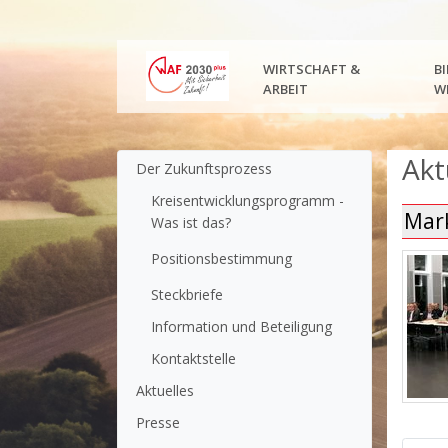
WIRTSCHAFT &
B
ARBEIT
W
Untermenüpunkte im aktuellen Bereich
Akt
Der Zukunftsprozess
Kreisent­wicklungs­programm -
Mark
Was ist das?
Positionsbestimmung
Steckbriefe
Information und Beteiligung
Kontaktstelle
Aktuelles
Presse